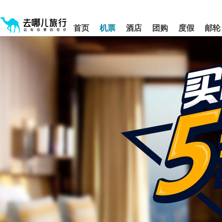
请
提
提
按
示:
示:
shift+enter
您
您
首页
机票
酒店
团购
度假
邮轮
进
已
已
入
进
离
去
入
开
哪
网
网
网
站
站
智
导
导
能
航
航
导
区,
区
盲
本
语
区
音
域
引
含
导
有
模
11
式
个
模
块,
按
下
Tab
键
浏