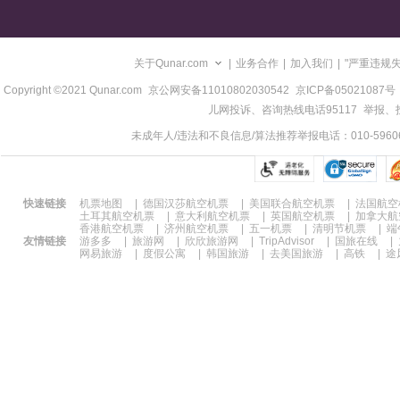
关于Qunar.com
|
业务合作
|
加入我们
|
"严重违规
Copyright ©2021 Qunar.com
京公网安备11010802030542
京ICP备05021087号
儿网投诉、咨询热线电话95117
举报、投诉
未成年人/违法和不良信息/算法推荐举报电话：010-59606
快速链接
机票地图
|
德国汉莎航空机票
|
美国联合航空机票
|
法国航空
土耳其航空机票
|
意大利航空机票
|
英国航空机票
|
加拿大航
香港航空机票
|
济州航空机票
|
五一机票
|
清明节机票
|
端
友情链接
游多多
|
旅游网
|
欣欣旅游网
|
TripAdvisor
|
国旅在线
|
网易旅游
|
度假公寓
|
韩国旅游
|
去美国旅游
|
高铁
|
途