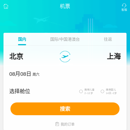
机票
国内
国际/中国港澳台
往返
北京
上海
08月08日
周六
携带儿童
携带婴儿
选择舱位


2~12岁
14天~2岁
搜索

我的订单