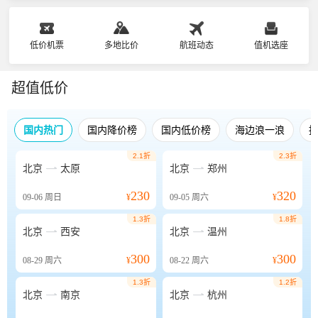
低价机票
多地比价
航班动态
值机选座
超值低价
国内热门
国内降价榜
国内低价榜
海边浪一浪
2.1折
2.3折


北京
太原
北京
郑州
230
320
09-06
周日
¥
09-05
周六
¥
1.3折
1.8折


北京
西安
北京
温州
300
300
08-29
周六
¥
08-22
周六
¥
1.3折
1.2折


北京
南京
北京
杭州