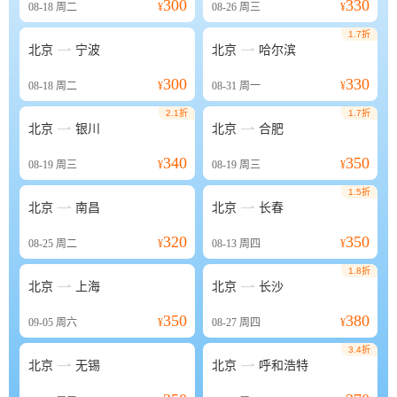
300
330
08-18
周二
¥
08-26
周三
¥
1.7折


北京
宁波
北京
哈尔滨
300
330
08-18
周二
¥
08-31
周一
¥
2.1折
1.7折


北京
银川
北京
合肥
340
350
08-19
周三
¥
08-19
周三
¥
1.5折


北京
南昌
北京
长春
320
350
08-25
周二
¥
08-13
周四
¥
1.8折


北京
上海
北京
长沙
350
380
09-05
周六
¥
08-27
周四
¥
3.4折


北京
无锡
北京
呼和浩特